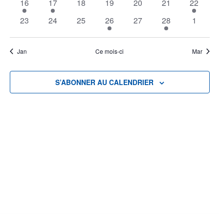
1
1
0
0
0
0
1
16
17
18
19
20
21
22
évènement
évènement
évènements
évènements
évènements
évènements
évènem
0
0
0
1
0
1
0
23
24
25
26
27
28
1
évènements
évènements
évènements
évènement
évènements
évènement
évènem
Jan
Ce mois-ci
Mar
S’ABONNER AU CALENDRIER