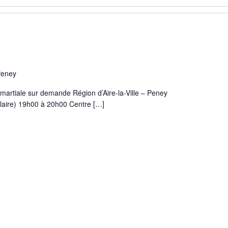
Peney
artiale sur demande Région d’Aire-la-Ville – Peney
laire) 19h00 à 20h00 Centre […]