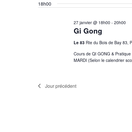
une
18h00
janvier
mot-
vues
date.
clé.
Évènements
2026
27 janvier @ 18h00
-
20h00
Gi Gong
Le 83
Rte du Bois de Bay 83, 
Cours de QI GONG & Pratique m
MARDI (Selon le calendrier sco
Jour précédent