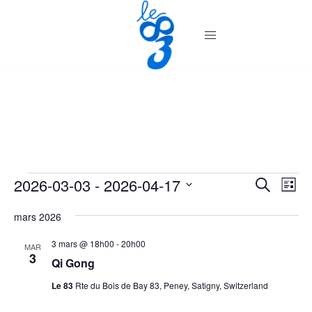
Aller
au
contenu
Évènements
Recher
2026-03-03
 - 
2026-04-17
Nav
RECHERC
LISTE
de
et
Sélectionnez
vue
mars 2026
navigat
une
Év
de
date.
3 mars @ 18h00
-
20h00
MAR
3
vues
Qi Gong
Évènem
Le 83
Rte du Bois de Bay 83, Peney, Satigny, Switzerland