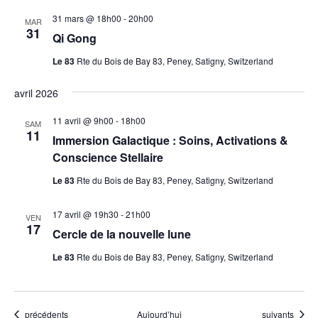
31 mars @ 18h00
-
20h00
MAR
31
Qi Gong
Le 83
Rte du Bois de Bay 83, Peney, Satigny, Switzerland
avril 2026
11 avril @ 9h00
-
18h00
SAM
11
Immersion Galactique : Soins, Activations &
Conscience Stellaire
Le 83
Rte du Bois de Bay 83, Peney, Satigny, Switzerland
17 avril @ 19h30
-
21h00
VEN
17
Cercle de la nouvelle lune
Le 83
Rte du Bois de Bay 83, Peney, Satigny, Switzerland
Évènements
Évènements
précédents
Aujourd’hui
suivants