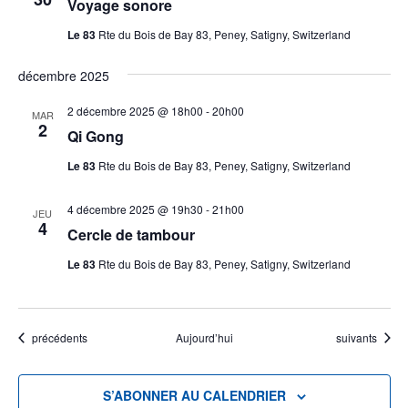
Voyage sonore
Le 83
Rte du Bois de Bay 83, Peney, Satigny, Switzerland
décembre 2025
2 décembre 2025 @ 18h00
-
20h00
MAR
2
Qi Gong
Le 83
Rte du Bois de Bay 83, Peney, Satigny, Switzerland
4 décembre 2025 @ 19h30
-
21h00
JEU
4
Cercle de tambour
Le 83
Rte du Bois de Bay 83, Peney, Satigny, Switzerland
Évènements
Évènements
précédents
Aujourd’hui
suivants
S’ABONNER AU CALENDRIER