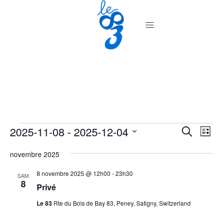
Aller
au
contenu
Évènements
Recher
2025-11-08
 - 
2025-12-04
Nav
RECHERC
LISTE
de
et
Sélectionnez
vue
novembre 2025
navigat
une
Év
de
date.
8 novembre 2025 @ 12h00
-
23h30
SAM
8
vues
Privé
Évènem
Le 83
Rte du Bois de Bay 83, Peney, Satigny, Switzerland