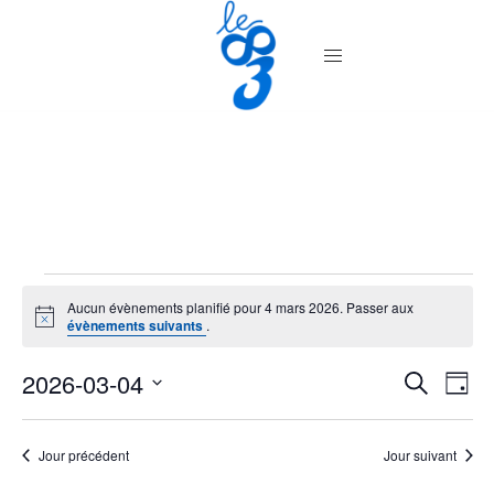
Aller
au
contenu
Évènements
Aucun évènements planifié pour 4 mars 2026. Passer aux
Notice
for
évènements suivants
.
4
Recher
2026-03-04
Nav
RECHERC
JOUR
de
et
mars
Sélectionnez
vue
navigat
une
2026
Jour précédent
Jour suivant
Év
de
date.