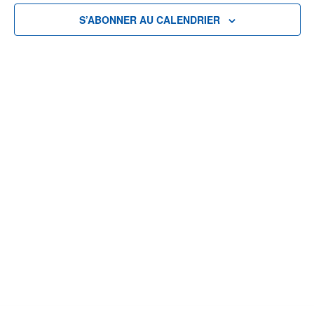
vues
S’ABONNER AU CALENDRIER
Évènem