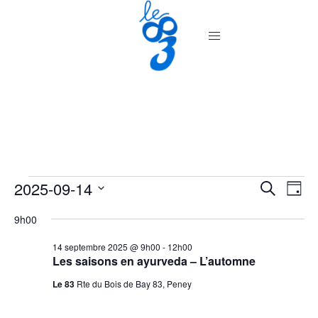
Aller
au
contenu
Évènements
Recher
2025-09-14
Nav
RECHERC
JOUR
de
et
Sélectionnez
for
vue
9h00
navigat
une
Év
14
de
date.
14 septembre 2025 @ 9h00
-
12h00
Les saisons en ayurveda – L’automne
septembre
vues
Évènem
Le 83
Rte du Bois de Bay 83, Peney
2025