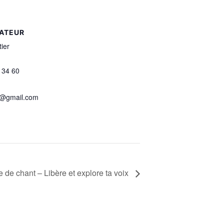
ATEUR
tier
 34 60‬
n@gmail.com
 de chant – Libère et explore ta voix