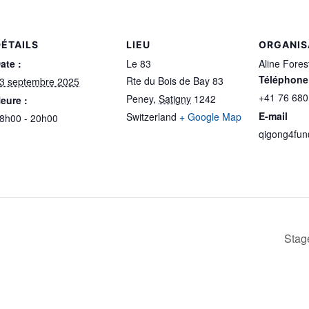
DÉTAILS
LIEU
ORGANIS
ate :
Le 83
Aline Fores
Téléphone
Rte du Bois de Bay 83
3 septembre 2025
‭+41 76 680
Peney
,
Satigny
1242
eure :
E-mail
Switzerland
+ Google Map
8h00 - 20h00
qigong4fu
Stage